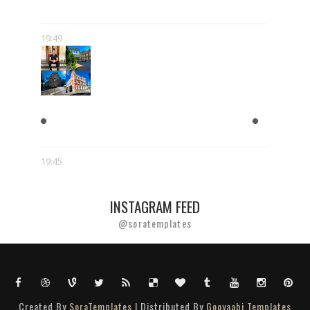
POPKULTURY
19:49
ZAPISKI Z DOLNEGO
PRZEDMIEŚCIA
19:45
INSTAGRAM FEED
@soratemplates
Created By
SoraTemplates
| Distributed By
Gooyaabi Templates