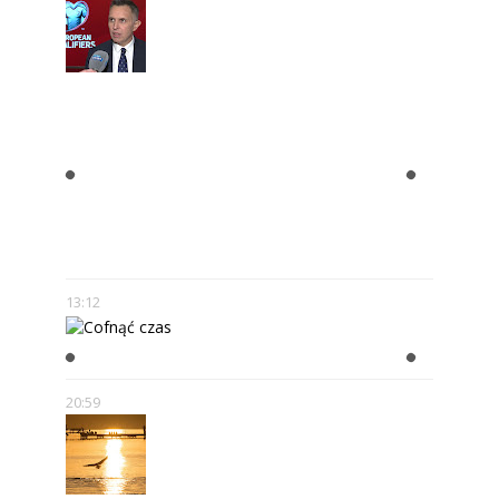
ROMAN KOŁTOŃ:
RÓŻNORODNOŚĆ MEDIÓW MNIE
NIE PRZERAŻA – WRĘCZ
PRZECIWNIE. POKAZUJE, ŻE SĄ
NOWE MOŻLIWOŚCI.
13:12
COFNĄĆ CZAS
20:59