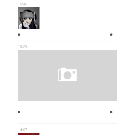
19:45
W GŁOWIE SCHIZOFRENIKA
18:25
JULIAN TUWIM- ZAKAZANE
UTWORY
14:07