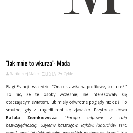
"Jak mnie to wkurza"- Moda
Bartłomiej Malec
10:18
Cykle
Flagi Francji- wszędzie. "Ona ustawiła na profilowe, to ja też."
To nic, że te osoby wcześniej nie interesowały się
otaczającym światem, lub miały odwrotne poglądy niż dziś. To
smutne, gdy z tragedii robi się zjawisko. Przytoczę słowa
Rafała Ziemkiewicza
: "
Europa odpowie z całą
bezwzględnością. Użyjemy hasztagów, lajków, łańcuchów serc,
manif, apeli intelektualistów, wszystkich dostępnych broni!
" No