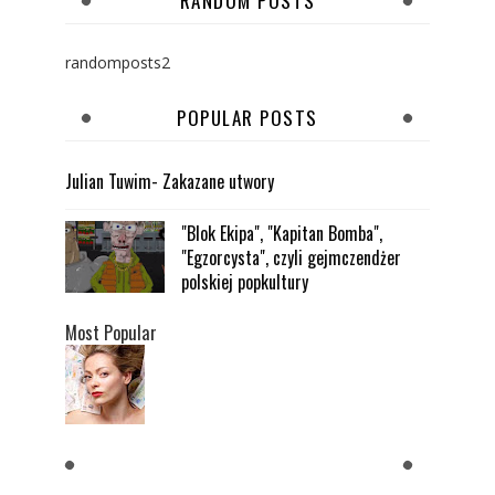
RANDOM POSTS
randomposts2
POPULAR POSTS
Julian Tuwim- Zakazane utwory
"Blok Ekipa", "Kapitan Bomba",
"Egzorcysta", czyli gejmczendżer
polskiej popkultury
Most Popular
KOBIETY CHCĄ MĘŻCZYZNY,
KTÓRY JEST BOGATY