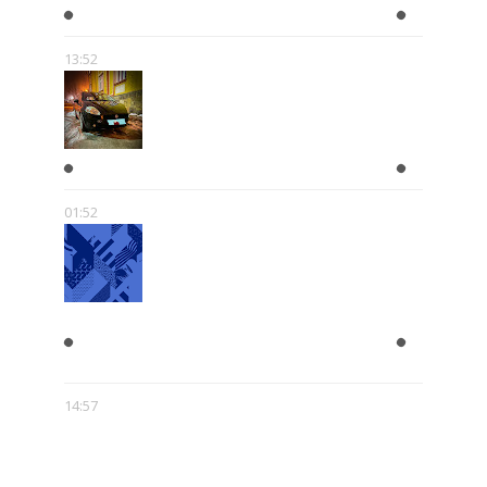
WAKACJE
13:52
A KIEDY ZROBISZ PRAWKO?!
01:52
MICKIEWICZ I SŁOWACKI -
RELACJA PEŁNA MITÓW
14:57