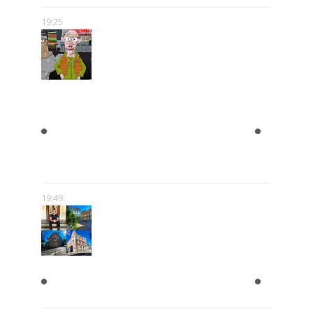
19:25
"BLOK EKIPA", "KAPITAN
BOMBA", "EGZORCYSTA", CZYLI
GEJMCZENDŻER POLSKIEJ
POPKULTURY
19:49
ZAPISKI Z DOLNEGO
PRZEDMIEŚCIA