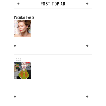
POST TOP AD
Popular Posts
KOBIETY CHCĄ MĘŻCZYZNY,
KTÓRY JEST BOGATY
19:25
"BLOK EKIPA", "KAPITAN
BOMBA", "EGZORCYSTA", CZYLI
GEJMCZENDŻER POLSKIEJ