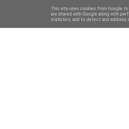
HOME
FELIETONY
CYKLE
WYWIADY
PRELUDIU
This site uses cookies from Google to d
are shared with Google along with perf
statistics, and to detect and address 