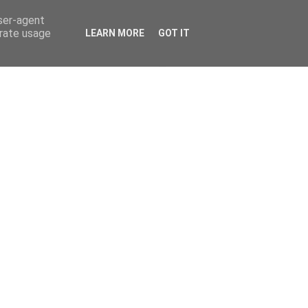
user-agent
erate usage
LEARN MORE
GOT IT