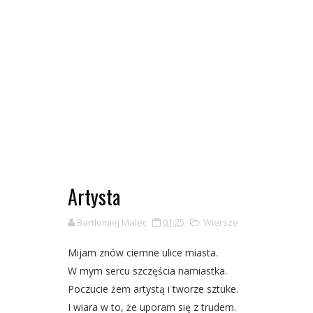
Artysta
Bartłomiej Malec
01:25
Wiersze
Mijam znów ciemne ulice miasta.
W mym sercu szczęścia namiastka.
Poczucie żem artystą i tworze sztuke.
I wiara w to, że uporam się z trudem.