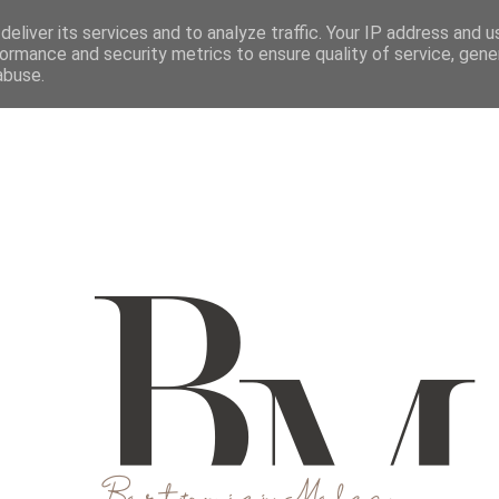
M
O MNIE
WSPÓŁPRACUJ
KONTAKT
eliver its services and to analyze traffic. Your IP address and 
ormance and security metrics to ensure quality of service, gen
abuse.