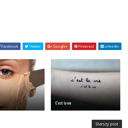
Facebook
Twitter
Google+
Pinterest
Linkedin
C'est la vie
Starszy post