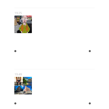
KTÓRY JEST BOGATY
19:25
"BLOK EKIPA", "KAPITAN
BOMBA", "EGZORCYSTA", CZYLI
GEJMCZENDŻER POLSKIEJ
POPKULTURY
19:49
ZAPISKI Z DOLNEGO
PRZEDMIEŚCIA