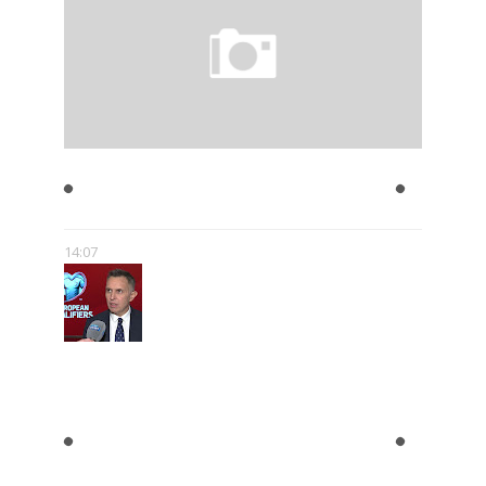
JULIAN TUWIM- ZAKAZANE
UTWORY
14:07
ROMAN KOŁTOŃ:
RÓŻNORODNOŚĆ MEDIÓW MNIE
NIE PRZERAŻA – WRĘCZ
PRZECIWNIE. POKAZUJE, ŻE SĄ