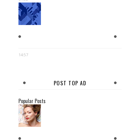
MICKIEWICZ I SŁOWACKI -
RELACJA PEŁNA MITÓW
14:57
POST TOP AD
Popular Posts
KOBIETY CHCĄ MĘŻCZYZNY,