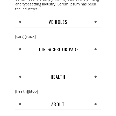
and typesetting industry. Lorem Ipsum has been
the industry's.
VEHICLES
[cars][stack]
OUR FACEBOOK PAGE
HEALTH
[health][btop]
ABOUT