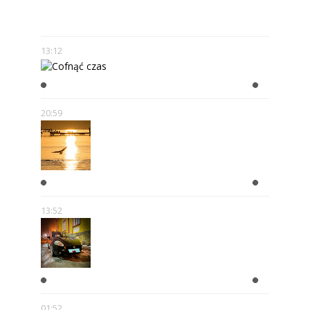
NOWE MOŻLIWOŚCI.
13:12
COFNĄĆ CZAS
20:59
WAKACJE
13:52
A KIEDY ZROBISZ PRAWKO?!
01:52