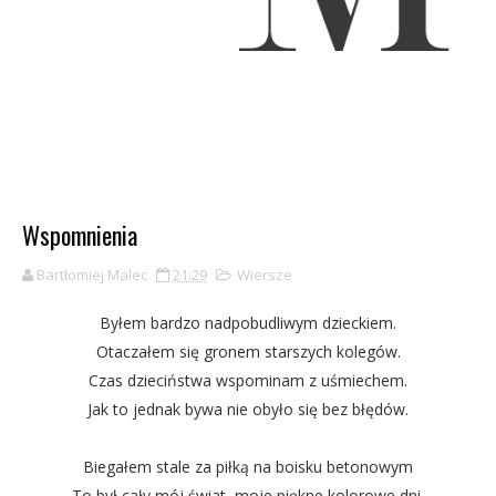
Wspomnienia
Bartłomiej Malec
21:29
Wiersze
Byłem bardzo nadpobudliwym dzieckiem.
Otaczałem się gronem starszych kolegów.
Czas dzieciństwa wspominam z uśmiechem.
Jak to jednak bywa nie obyło się bez błędów.
Biegałem stale za piłką na boisku betonowym
To był cały mój świat, moje piękne kolorowe dni,