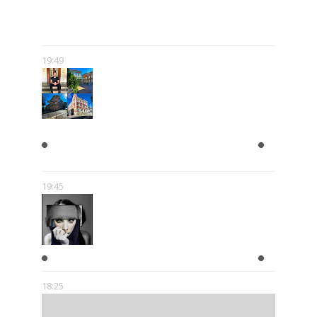
GEJMCZENDŻER POLSKIEJ
POPKULTURY
19:49
ZAPISKI Z DOLNEGO
PRZEDMIEŚCIA
19:45
W GŁOWIE SCHIZOFRENIKA
18:25