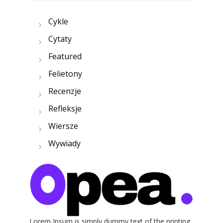
Cykle
Cytaty
Featured
Felietony
Recenzje
Refleksje
Wiersze
Wywiady
Lorem Ipsum is simply dummy text of the printing