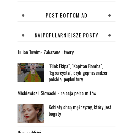
POST BOTTOM AD
NAJPOPULARNIEJSZE POSTY
Julian Tuwim- Zakazane utwory
"Blok Ekipa", "Kapitan Bomba",
"Egzorcysta", czyli gejmczendżer
polskiej popkultury
Mickiewicz i Słowacki - relacja pełna mitów
Kobiety chcą mężczyzny, który jest
bogaty
Niby najbliżsi