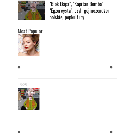
"Blok Ekipa", "Kapitan Bomba",
"Egzorcysta", czyli gejmczendżer
polskiej popkultury
Most Popular
KOBIETY CHCĄ MĘŻCZYZNY,
KTÓRY JEST BOGATY
19:25
"BLOK EKIPA", "KAPITAN
BOMBA", "EGZORCYSTA", CZYLI