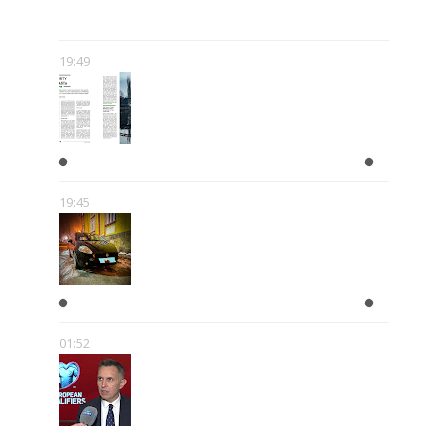
POPKULTURY
19:49
NURTY MIASTA
19:45
A KIEDY ZROBISZ PRAWKO?!
01:52
ROMAN KOŁTOŃ: