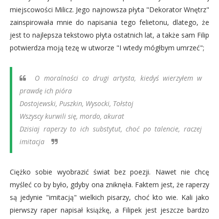
miejscowości Milicz. Jego najnowsza płyta "Dekorator Wnętrz"
zainspirowała mnie do napisania tego felietonu, dlatego, że
jest to najlepsza tekstowo płyta ostatnich lat, a także sam Filip
potwierdza moją tezę w utworze "I wtedy mógłbym umrzeć";
O moralności co drugi artysta, kiedyś wierzyłem w
prawdę ich pióra
Dostojewski, Puszkin, Wysocki, Tołstoj
Wszyscy kurwili się, mordo, akurat
Dzisiaj raperzy to ich substytut, choć po talencie, raczej
imitacja
Ciężko sobie wyobrazić świat bez poezji. Nawet nie chcę
myśleć co by było, gdyby ona zniknęła. Faktem jest, że raperzy
są jedynie "imitacją" wielkich pisarzy, choć kto wie. Kali jako
pierwszy raper napisał książkę, a Filipek jest jeszcze bardzo