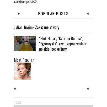
randomposts2
POPULAR POSTS
Julian Tuwim- Zakazane utwory
"Blok Ekipa", "Kapitan Bomba",
"Egzorcysta", czyli gejmczendżer
polskiej popkultury
Most Popular
KOBIETY CHCĄ MĘŻCZYZNY,
KTÓRY JEST BOGATY
19:25