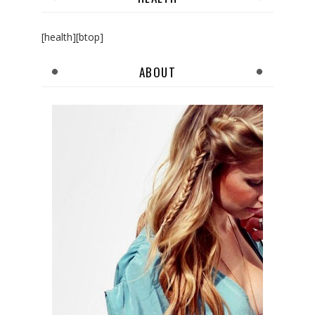
[health][btop]
ABOUT