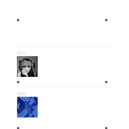
RÓŻNORODNOŚĆ MEDIÓW MNIE
NIE PRZERAŻA – WRĘCZ
PRZECIWNIE. POKAZUJE, ŻE SĄ
NOWE MOŻLIWOŚCI.
13:12
W GŁOWIE SCHIZOFRENIKA
18:25
MICKIEWICZ I SŁOWACKI -