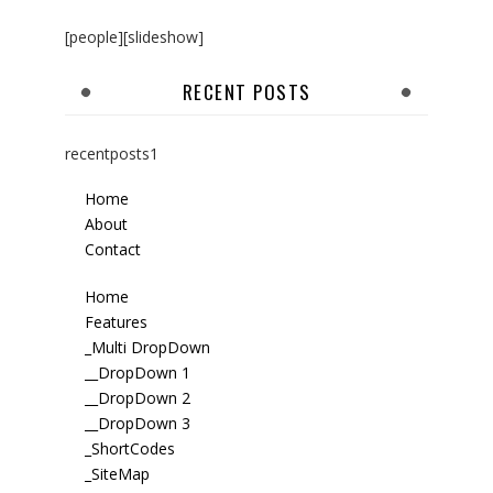
[people][slideshow]
RECENT POSTS
recentposts1
Home
About
Contact
Home
Features
_Multi DropDown
__DropDown 1
__DropDown 2
__DropDown 3
_ShortCodes
_SiteMap