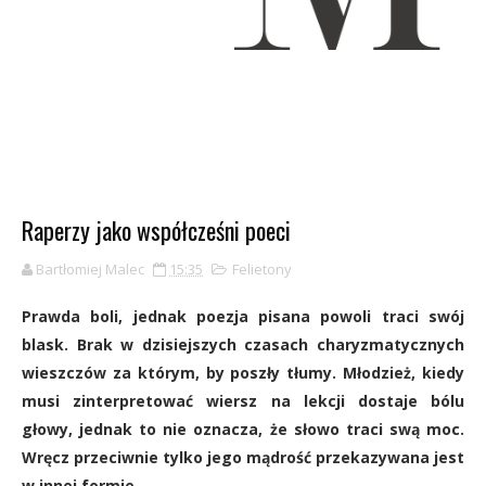
Raperzy jako współcześni poeci
Bartłomiej Malec
15:35
Felietony
Prawda boli, jednak poezja pisana powoli traci swój
blask. Brak w dzisiejszych czasach charyzmatycznych
wieszczów za którym, by poszły tłumy. Młodzież, kiedy
musi zinterpretować wiersz na lekcji dostaje bólu
głowy, jednak to nie oznacza, że słowo traci swą moc.
Wręcz przeciwnie tylko jego mądrość przekazywana jest
w innej formie.