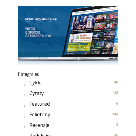
Categories
Cykle
40
Cytaty
28
Featured
6
Felietony
244
Recenzje
2
Refleksje
36