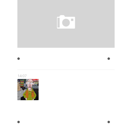
JULIAN TUWIM- ZAKAZANE
UTWORY
14:07
"BLOK EKIPA", "KAPITAN
BOMBA", "EGZORCYSTA", CZYLI
GEJMCZENDŻER POLSKIEJ