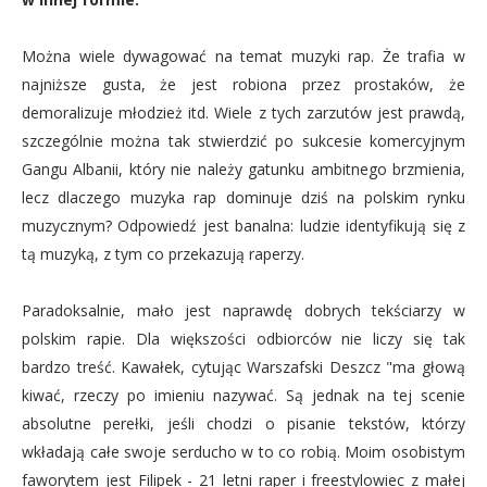
Można wiele dywagować na temat muzyki rap. Że trafia w
najniższe gusta, że jest robiona przez prostaków, że
demoralizuje młodzież itd. Wiele z tych zarzutów jest prawdą,
szczególnie można tak stwierdzić po sukcesie komercyjnym
Gangu Albanii, który nie należy gatunku ambitnego brzmienia,
lecz dlaczego muzyka rap dominuje dziś na polskim rynku
muzycznym? Odpowiedź jest banalna: ludzie identyfikują się z
tą muzyką, z tym co przekazują raperzy.
Paradoksalnie, mało jest naprawdę dobrych tekściarzy w
polskim rapie. Dla większości odbiorców nie liczy się tak
bardzo treść. Kawałek, cytując Warszafski Deszcz "ma głową
kiwać, rzeczy po imieniu nazywać. Są jednak na tej scenie
absolutne perełki, jeśli chodzi o pisanie tekstów, którzy
wkładają całe swoje serducho w to co robią. Moim osobistym
faworytem jest Filipek - 21 letni raper i freestylowiec z małej