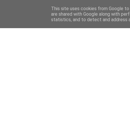
HOME
FELIETONY
CYKLE
WYWIADY
PRELUDIU
This site uses cookies from Google to d
are shared with Google along with perf
statistics, and to detect and address 