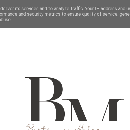
M
O MNIE
WSPÓŁPRACUJ
KONTAKT
eliver its services and to analyze traffic. Your IP address and 
ormance and security metrics to ensure quality of service, gen
abuse.