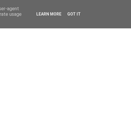
user-agent
erate usage
LEARN MORE
GOT IT