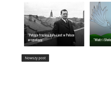
"Potęga frazesu była i jest w Polsce
arcypotęgą"
"Wiatr i Słoń
Nowszy post