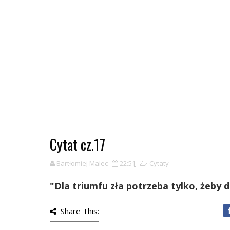
Cytat cz.17
Bartłomiej Malec
22:51
Cytaty
"Dla triumfu zła potrzeba tylko, żeby do
Share This: