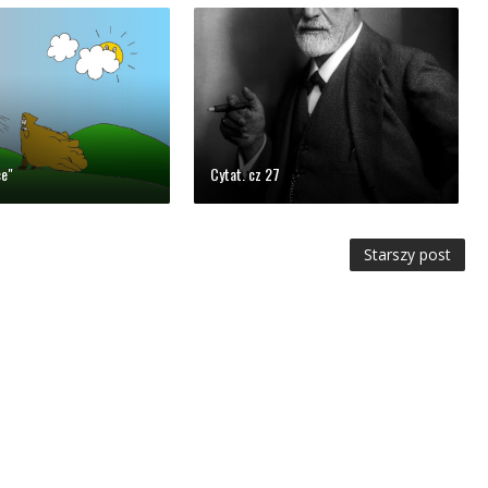
ce"
Cytat. cz 27
Starszy post