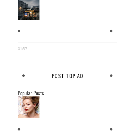
PUŚCIĆ LOTKA. NARODOWA
NADZIEJA
01:57
POST TOP AD
Popular Posts
KOBIETY CHCĄ MĘŻCZYZNY,
KTÓRY JEST BOGATY