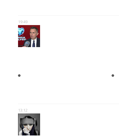
POPKULTURY
19:49
ROMAN KOŁTOŃ:
RÓŻNORODNOŚĆ MEDIÓW MNIE
NIE PRZERAŻA – WRĘCZ
PRZECIWNIE. POKAZUJE, ŻE SĄ
NOWE MOŻLIWOŚCI.
13:12