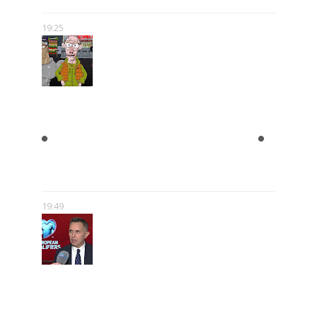
19:25
"BLOK EKIPA", "KAPITAN
BOMBA", "EGZORCYSTA", CZYLI
GEJMCZENDŻER POLSKIEJ
POPKULTURY
19:49
ROMAN KOŁTOŃ:
RÓŻNORODNOŚĆ MEDIÓW MNIE