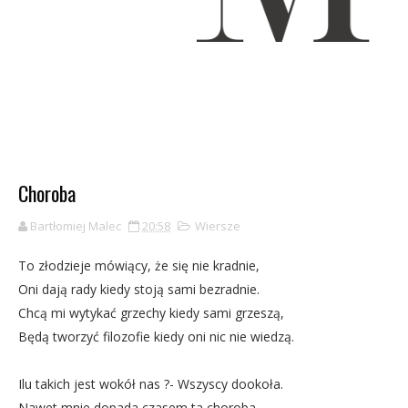
Choroba
Bartłomiej Malec
20:58
Wiersze
To złodzieje mówiący, że się nie kradnie,
Oni dają rady kiedy stoją sami bezradnie.
Chcą mi wytykać grzechy kiedy sami grzeszą,
Będą tworzyć filozofie kiedy oni nic nie wiedzą.
Ilu takich jest wokół nas ?- Wszyscy dookoła.
Nawet mnie dopada czasem ta choroba.