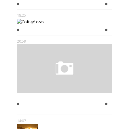
W GŁOWIE SCHIZOFRENIKA
18:25
COFNĄĆ CZAS
20:59
JULIAN TUWIM- ZAKAZANE
UTWORY
14:07