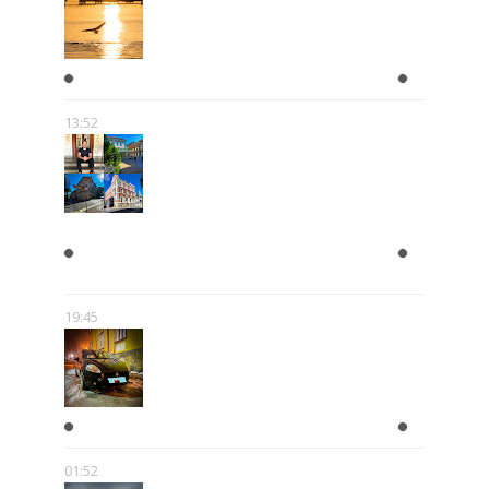
WAKACJE
13:52
ZAPISKI Z DOLNEGO
PRZEDMIEŚCIA
19:45
A KIEDY ZROBISZ PRAWKO?!
01:52