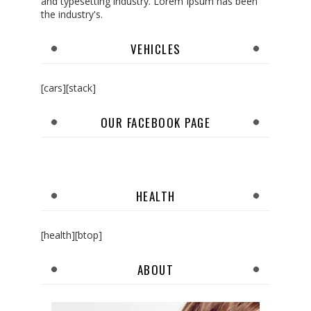
and typesetting industry. Lorem Ipsum has been
the industry's.
VEHICLES
[cars][stack]
OUR FACEBOOK PAGE
HEALTH
[health][btop]
ABOUT