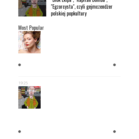
"Egzorcysta", czyli gejmczendżer
polskiej popkultury
Most Popular
KOBIETY CHCĄ MĘŻCZYZNY,
KTÓRY JEST BOGATY
19:25
"BLOK EKIPA", "KAPITAN
BOMBA", "EGZORCYSTA", CZYLI
GEJMCZENDŻER POLSKIEJ