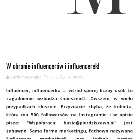
W obronie influencerów i influencerek!
Bartłomiej Malec
17:15
Felietony
Influencer, influencerka ... wśród sporej liczby osób to
zagadnienie wzbudza śmieszność. Owszem, w wielu
przypadkach słusznie. Przyznacie chyba, że kobieta,
która ma 500 followersów na Instagramie i w opisie
pisze: "Współpraca: basia@pierdziszewo.pl" jest
zabawne. Sama forma marketingu, fachowo nazywana
"Influencer marketing" jest jednak bardzo