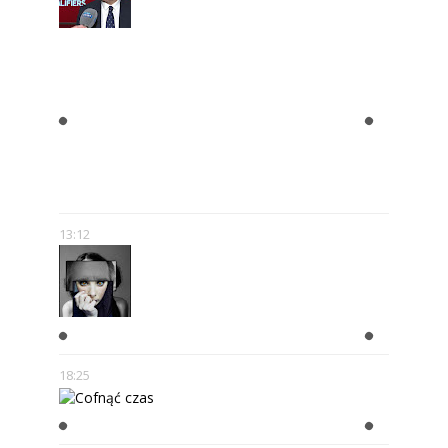
ROMAN KOŁTOŃ:
RÓŻNORODNOŚĆ MEDIÓW MNIE
NIE PRZERAŻA – WRĘCZ
PRZECIWNIE. POKAZUJE, ŻE SĄ
NOWE MOŻLIWOŚCI.
13:12
W GŁOWIE SCHIZOFRENIKA
18:25
COFNĄĆ CZAS