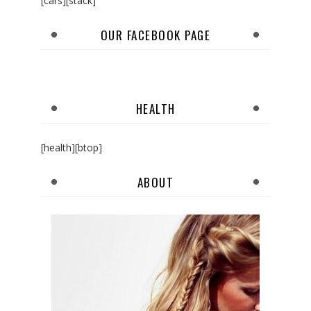
[cars][stack]
OUR FACEBOOK PAGE
HEALTH
[health][btop]
ABOUT