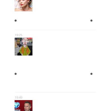
KOBIETY CHCĄ MĘŻCZYZNY,
KTÓRY JEST BOGATY
19:25
"BLOK EKIPA", "KAPITAN
BOMBA", "EGZORCYSTA", CZYLI
GEJMCZENDŻER POLSKIEJ
POPKULTURY
19:49