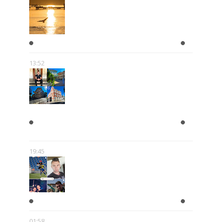
WAKACJE
13:52
ZAPISKI Z DOLNEGO
PRZEDMIEŚCIA
19:45
#2016
01:58