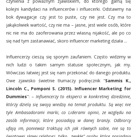
czynienia z poważnym zjawiskiem, do którego garną się
kolejni kandydaci na influencerów i influecerki. Odstawmy na
bok dywagacje czy jest to puste, czy nie jest. Czy ma to
jakąkolwiek wartość, czy nie ma – jasne, jest wiele osób, które
nic nie ma do zaoferowania przez własną nijakość, ale po co
się nad tym zastanawiać, skoro influencer marketing działa ...
Influencerzy cieszą się sporym zaufaniem. Często widzimy w
nich ludzi o takim samym statusie społecznym, jak my.
Wówczas łatwiej jest się nam przekonać do danego produktu.
Owe zjawisko świetnie tłumaczy podręcznik "
Sammis K.,
Lincoln C., Pomponi S. (2015). Influencer Marketing for
Dummies
": –
Influencerzy to eksperci w konkretnej dziedzinie,
którzy dzielą się swoją wiedzą na temat produktu. Są więc nie
tyle Ambasadorami marki, co Liderami opinii, ze względu na
zasób informacji, które posiadają w danej branży. Odbiorcy
ufają im, ponieważ traktują ich jak równych sobie, nie są to
światowej sławy celebryci, tylko „zwykłe” osoby, które posiadają