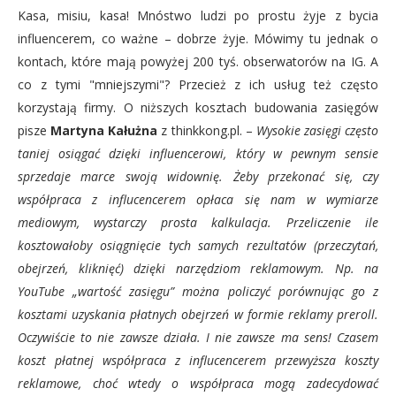
Kasa, misiu, kasa! Mnóstwo ludzi po prostu żyje z bycia
influencerem, co ważne – dobrze żyje. Mówimy tu jednak o
kontach, które mają powyżej 200 tyś. obserwatorów na IG. A
co z tymi "mniejszymi"? Przecież z ich usług też często
korzystają firmy. O niższych kosztach budowania zasięgów
pisze
Martyna Kałużna
z thinkkong.pl. –
Wysokie zasięgi często
taniej osiągać dzięki influencerowi, który w pewnym sensie
sprzedaje marce swoją widownię. Żeby przekonać się, czy
współpraca z influcencerem opłaca się nam w wymiarze
mediowym, wystarczy prosta kalkulacja. Przeliczenie ile
kosztowałoby osiągnięcie tych samych rezultatów (przeczytań,
obejrzeń, kliknięć) dzięki narzędziom reklamowym. Np. na
YouTube „wartość zasięgu” można policzyć porównując go z
kosztami uzyskania płatnych obejrzeń w formie reklamy preroll.
Oczywiście to nie zawsze działa. I nie zawsze ma sens! Czasem
koszt płatnej współpraca z influcencerem przewyższa koszty
reklamowe, choć wtedy o współpraca mogą zadecydować