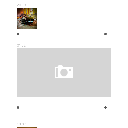
20:59
A KIEDY ZROBISZ PRAWKO?!
01:52
JULIAN TUWIM- ZAKAZANE
UTWORY
14:07