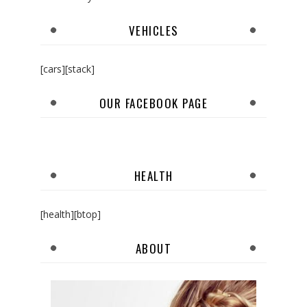
VEHICLES
[cars][stack]
OUR FACEBOOK PAGE
HEALTH
[health][btop]
ABOUT