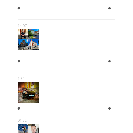
JULIAN TUWIM- ZAKAZANE
UTWORY
14:07
ZAPISKI Z DOLNEGO
PRZEDMIEŚCIA
19:45
A KIEDY ZROBISZ PRAWKO?!
01:52