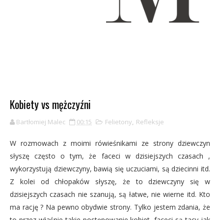
Kobiety vs mężczyźni
Bartłomiej Malec
00:15
Felietony
,
Refleksje
W rozmowach z moimi rówieśnikami ze strony dziewczyn
słyszę często o tym, że faceci w dzisiejszych czasach ,
wykorzystują dziewczyny, bawią się uczuciami, są dziecinni itd.
Z kolei od chłopaków słyszę, że to dziewczyny się w
dzisiejszych czasach nie szanują, są łatwe, nie wierne itd. Kto
ma rację ? Na pewno obydwie strony. Tylko jestem zdania, że
to przez właśnie takie postępowanie kobiet, faceci są tacy jak