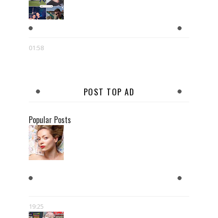
#2016
01:58
POST TOP AD
Popular Posts
KOBIETY CHCĄ MĘŻCZYZNY,
KTÓRY JEST BOGATY
19:25