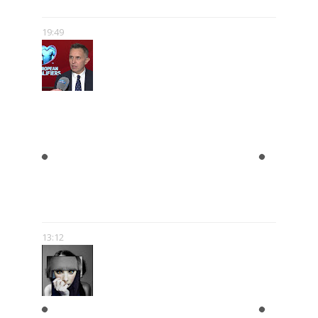
POPKULTURY
19:49
ROMAN KOŁTOŃ:
RÓŻNORODNOŚĆ MEDIÓW MNIE
NIE PRZERAŻA – WRĘCZ
PRZECIWNIE. POKAZUJE, ŻE SĄ
NOWE MOŻLIWOŚCI.
13:12
W GŁOWIE SCHIZOFRENIKA