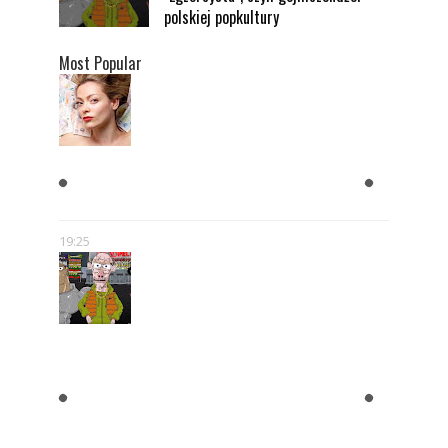
polskiej popkultury
Most Popular
KOBIETY CHCĄ MĘŻCZYZNY,
KTÓRY JEST BOGATY
19:25
"BLOK EKIPA", "KAPITAN
BOMBA", "EGZORCYSTA", CZYLI
GEJMCZENDŻER POLSKIEJ