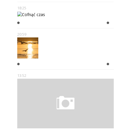
18:25
COFNĄĆ CZAS
20:59
WAKACJE
13:52