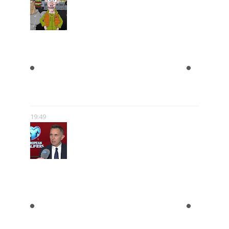
"BLOK EKIPA", "KAPITAN
BOMBA", "EGZORCYSTA", CZYLI
GEJMCZENDŻER POLSKIEJ
POPKULTURY
19:49
ROMAN KOŁTOŃ:
RÓŻNORODNOŚĆ MEDIÓW MNIE
NIE PRZERAŻA – WRĘCZ
PRZECIWNIE. POKAZUJE, ŻE SĄ