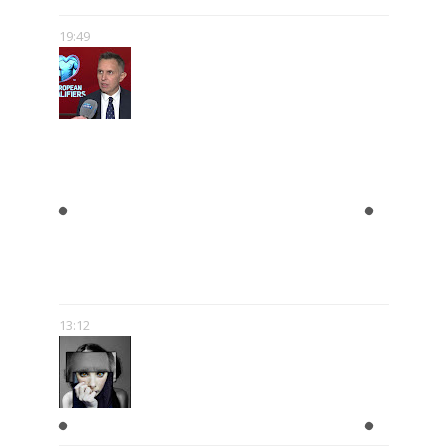
19:49
ROMAN KOŁTOŃ:
RÓŻNORODNOŚĆ MEDIÓW MNIE
NIE PRZERAŻA – WRĘCZ
PRZECIWNIE. POKAZUJE, ŻE SĄ
NOWE MOŻLIWOŚCI.
13:12
W GŁOWIE SCHIZOFRENIKA