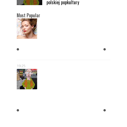
polskiej popkultury
Most Popular
KOBIETY CHCĄ MĘŻCZYZNY,
KTÓRY JEST BOGATY
19:25
"BLOK EKIPA", "KAPITAN
BOMBA", "EGZORCYSTA", CZYLI
GEJMCZENDŻER POLSKIEJ
POPKULTURY