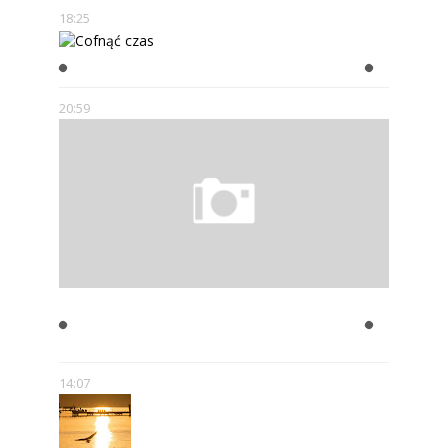
18:25
COFNĄĆ CZAS
20:59
JULIAN TUWIM- ZAKAZANE
UTWORY
14:07