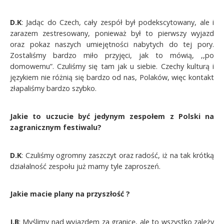
D.K
: Jadąc do Czech, cały zespół był podekscytowany, ale i
zarazem zestresowany, ponieważ był to pierwszy wyjazd
oraz pokaz naszych umiejętności nabytych do tej pory.
Zostaliśmy bardzo miło przyjęci, jak to mówią, ,,po
domowemu”. Czuliśmy się tam jak u siebie. Czechy kulturą i
językiem nie różnią się bardzo od nas, Polaków, więc kontakt
złapaliśmy bardzo szybko.
Jakie to uczucie być jedynym zespołem z Polski na
zagranicznym festiwalu?
D.K
: Czuliśmy ogromny zaszczyt oraz radość, iż na tak krótką
działalność zespołu już mamy tyle zaproszeń.
Jakie macie plany na przyszłość ?
J.B
: Myślimy nad wyjazdem za granicę, ale to wszystko zależy