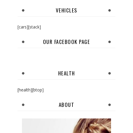
VEHICLES
[cars][stack]
OUR FACEBOOK PAGE
HEALTH
[health][btop]
ABOUT