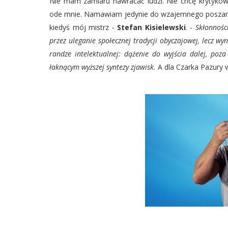
Nie mam zamiaru nawracać ludzi. Nie chcę krytykow
ode mnie. Namawiam jedynie do wzajemnego poszanowa
kiedyś mój mistrz -
Stefan Kisielewski
. -
Skłonności
przez uleganie społecznej tradycji obyczajowej, lecz wy
randze intelektualnej: dążenie do wyjścia dalej, poz
łaknącym wyższej syntezy zjawisk.
A dla Czarka Pazury 