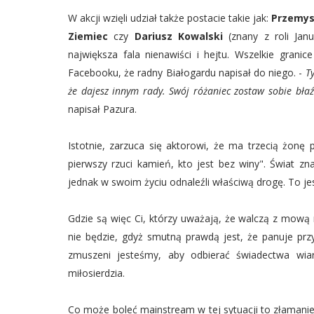
W akcji wzięli udział także postacie takie jak:
Przemys
Ziemiec
czy
Dariusz Kowalski
(znany z roli Janu
największa fala nienawiści i hejtu. Wszelkie granic
Facebooku, że radny Białogardu napisał do niego. -
T
że dajesz innym rady. Swój różaniec zostaw sobie bła
napisał Pazura.
Istotnie, zarzuca się aktorowi, że ma trzecią żonę 
pierwszy rzuci kamień, kto jest bez winy". Świat zn
jednak w swoim życiu odnaleźli właściwą drogę. To je
Gdzie są więc Ci, którzy uważają, że walczą z mową n
nie będzie, gdyż smutną prawdą jest, że panuje pr
zmuszeni jesteśmy, aby odbierać świadectwa wia
miłosierdzia.
Co może boleć mainstream w tej sytuacji to złamanie 