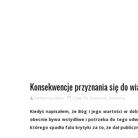
Konsekwencje przyznania się do wi
Bartłomiej Malec
17:44
featured
,
Felietony
Kiedyś napisałem, że Bóg i jego wartości w do
obecnie bywa wstydliwe i potrzeba do tego odwa
którego spadła fala krytyki za to, że dał public