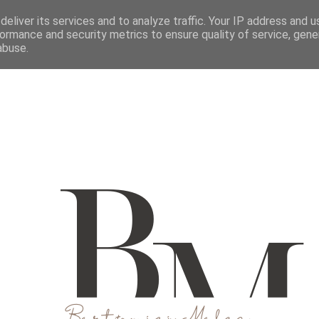
M
O MNIE
WSPÓŁPRACUJ
KONTAKT
eliver its services and to analyze traffic. Your IP address and 
ormance and security metrics to ensure quality of service, gen
abuse.