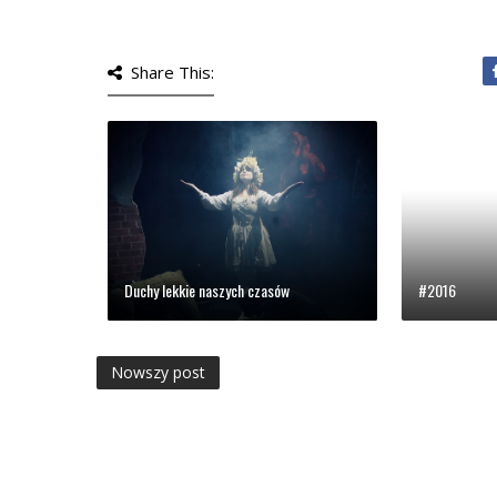
Share This:
Duchy lekkie naszych czasów
#2016
Nowszy post