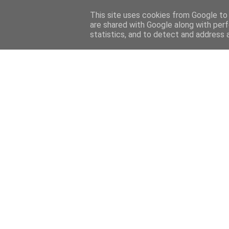
HOME
FELIETONY
CYKLE
WYWIADY
PRELUDIU
This site uses cookies from Google to d
are shared with Google along with perf
statistics, and to detect and address 