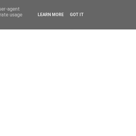
user-agent
erate usage
LEARN MORE
GOT IT