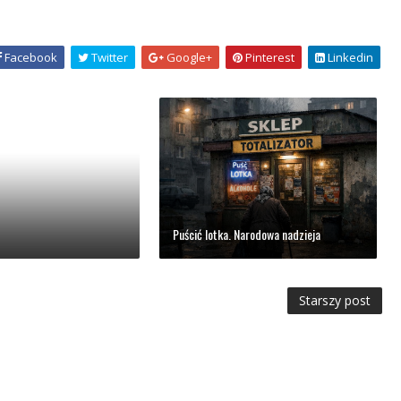
Facebook
Twitter
Google+
Pinterest
Linkedin
Puścić lotka. Narodowa nadzieja
Starszy post