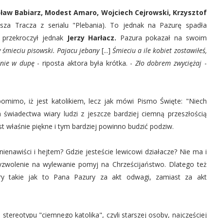
ław Babiarz, Modest Amaro, Wojciech Cejrowski, Krzysztof
sza Tracza z serialu "Plebania). To jednak na Pazurę spadła
e przekroczył jednak
Jerzy Harłacz.
Pazura pokazał na swoim
y śmieciu pisowski. Pajacu jebany
[...]
Śmieciu a ile kobiet zostawiłeś,
źnie w dupę
- riposta aktora była krótka. -
Zło dobrem zwyciężaj
-
pomimo, iż jest katolikiem, lecz jak mówi Pismo Święte: "Niech
a świadectwa wiary ludzi z jeszcze bardziej ciemną przeszłością
st właśnie piękne i tym bardziej powinno budzić podziw.
ienawiści i hejtem? Gdzie jesteście lewicowi działacze? Nie ma i
zyzwolenie na wylewanie pomyj na Chrześcijaństwo. Dlatego też
ry takie jak to Pana Pazury za akt odwagi, zamiast za akt
stereotypu "ciemnego katolika", czyli starszej osoby, najczęściej