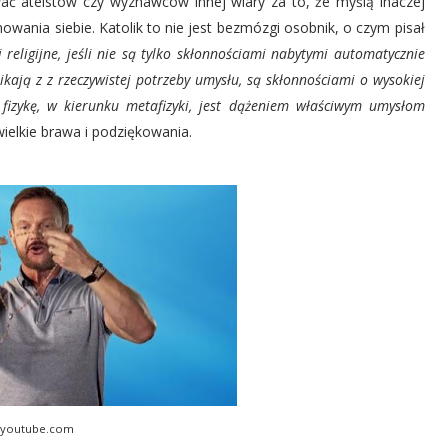
ać ateistów czy wyznawców innej wiary za to, że myślą inaczej
nia siebie. Katolik to nie jest bezmózgi osobnik, o czym pisał
 religijne, jeśli nie są tylko skłonnościami nabytymi automatycznie
nikają z z rzeczywistej potrzeby umysłu, są skłonnościami o wysokiej
a fizykę, w kierunku metafizyki, jest dążeniem właściwym umysłom
wielkie brawa i podziękowania.
youtube.com