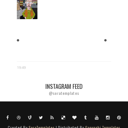
"BLOK EKIPA", "KAPITAN
BOMBA", "EGZORCYSTA", CZYLI
GEJMCZENDŻER POLSKIEJ
POPKULTURY
19:49
INSTAGRAM FEED
@soratemplates
Created By
SoraTemplates
| Distributed By
Gooyaabi Templates