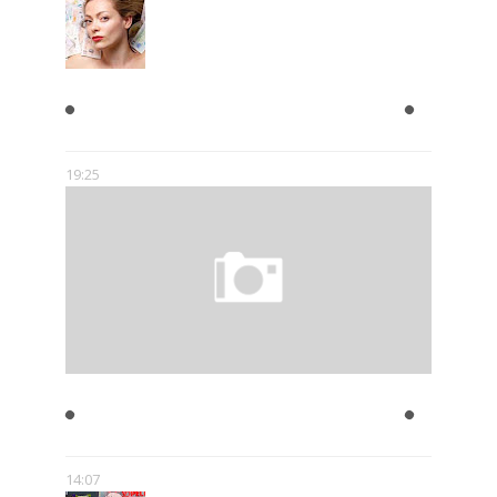
KOBIETY CHCĄ MĘŻCZYZNY,
KTÓRY JEST BOGATY
19:25
JULIAN TUWIM- ZAKAZANE
UTWORY
14:07