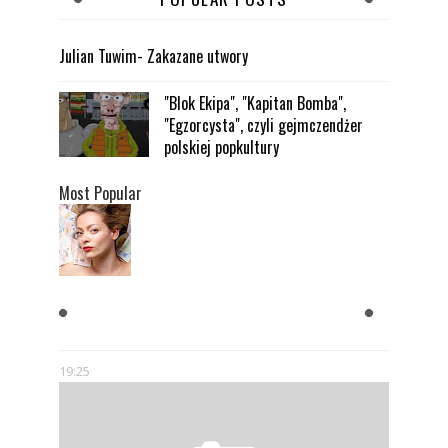
Julian Tuwim- Zakazane utwory
"Blok Ekipa", "Kapitan Bomba",
"Egzorcysta", czyli gejmczendżer
polskiej popkultury
Most Popular
KOBIETY CHCĄ MĘŻCZYZNY,
KTÓRY JEST BOGATY
19:25