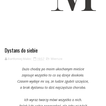
Dystans do siebie
Bartłomiej Malec
19:57
Wiersze
Dużo chodzę po moim ukochanym mieście
zapisuje wszystko to co się dzieje dookoła.
Czasem wydaje mi się, że ludzie zgubili szczęście,
a brak dystansu to dziś najczęstsza choroba.
Ich wyraz twarzy mówi wszystko o nich.
Polak lubi sobie ponarzekać, ale żeby aż tyle?!