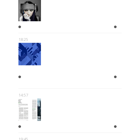
W GŁOWIE SCHIZOFRENIKA
18:25
MICKIEWICZ I SŁOWACKI -
RELACJA PEŁNA MITÓW
14:57
NURTY MIASTA
19:45