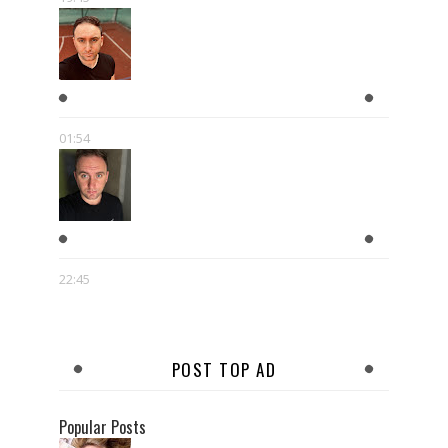
PICASSO TEŻ MÓGŁ ODPUŚCIĆ...
01:54
KLASER
22:45
POST TOP AD
Popular Posts