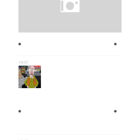
JULIAN TUWIM- ZAKAZANE
UTWORY
14:07
"BLOK EKIPA", "KAPITAN
BOMBA", "EGZORCYSTA", CZYLI
GEJMCZENDŻER POLSKIEJ
POPKULTURY