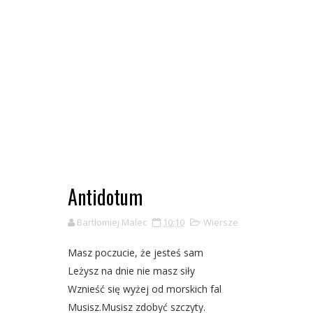
Antidotum
Bartłomiej Malec
10:10
Wiersze
Masz poczucie, że jesteś sam
Leżysz na dnie nie masz siły
Wznieść się wyżej od morskich fal
Musisz.Musisz zdobyć szczyty.