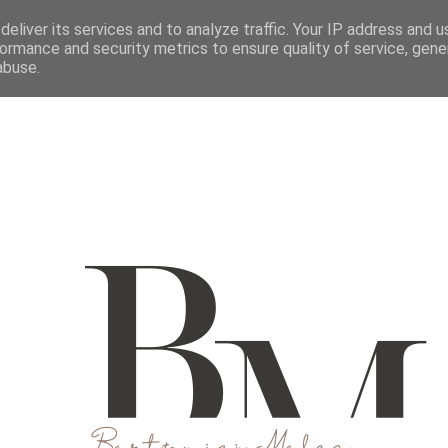
M
O MNIE
WSPÓŁPRACUJ
KONTAKT
eliver its services and to analyze traffic. Your IP address and 
ormance and security metrics to ensure quality of service, gen
abuse.