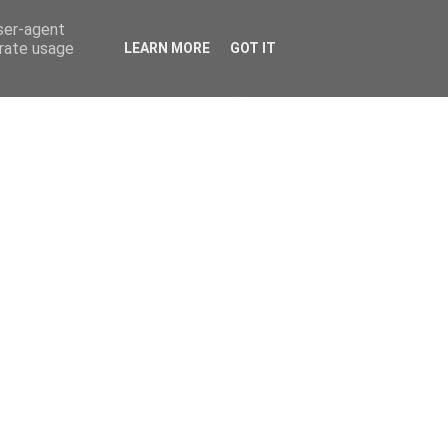
user-agent
erate usage
LEARN MORE
GOT IT