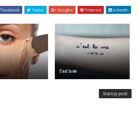
Facebook
Twitter
Google+
Pinterest
Linkedin
C'est la vie
Starszy post