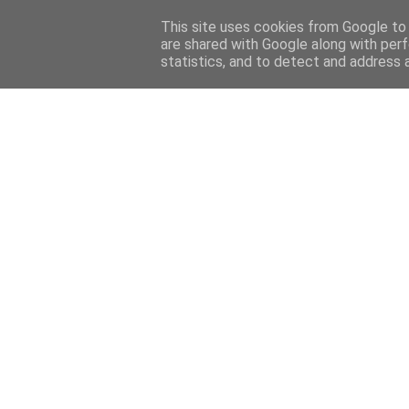
HOME
FELIETONY
CYKLE
WYWIADY
PRELUDIU
This site uses cookies from Google to d
are shared with Google along with perf
statistics, and to detect and address 