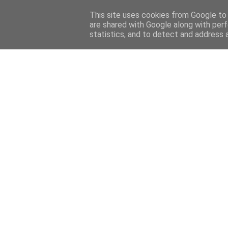
HOME
FELIETONY
CYKLE
WYWIADY
PRELUDIU
This site uses cookies from Google to d
are shared with Google along with perf
statistics, and to detect and address 