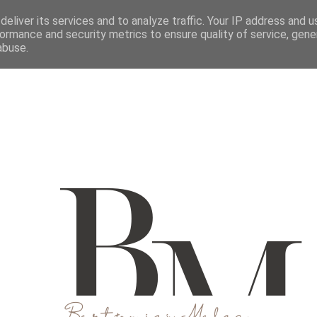
M
O MNIE
WSPÓŁPRACUJ
KONTAKT
eliver its services and to analyze traffic. Your IP address and 
ormance and security metrics to ensure quality of service, gen
abuse.