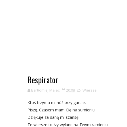
Respirator
Bartłomiej Malec
20:08
Wiersze
Ktoś trzyma mi nóż przy gardle,
Piszę. Czasem mam Cię na sumieniu.
Dziękuje za daną mi szansę.
Te wiersze to łzy wylane na Twym ramieniu.