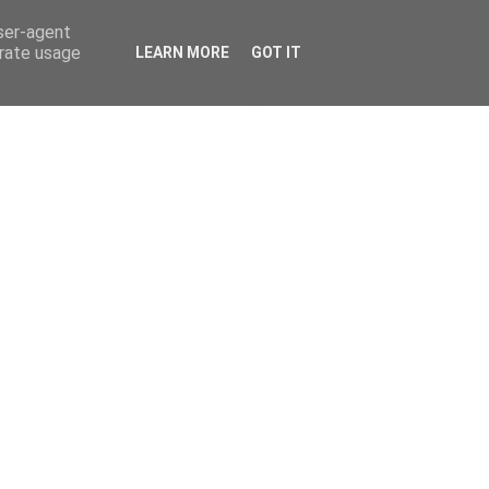
user-agent
erate usage
LEARN MORE
GOT IT